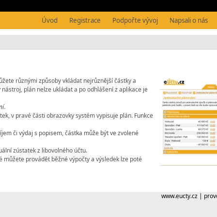
Úvod
Registrace
Podpořte vývoj
Napsali o nás
ůžete různými způsoby vkládat nejrůznější částky a
nástroj, plán nelze ukládat a po odhlášení z aplikace je
ní
.
stek, v pravé části obrazovky systém vypisuje plán. Funkce
říjem či výdaj s popisem, částka může být ve zvolené
ální zústatek z libovolného účtu.
eré můžete provádět běžné výpočty a výsledek lze poté
www.eucty.cz
|
prov