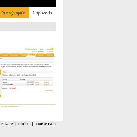
Pro vývojáře
Nápověda
ozovatel
|
cookies
|
napište nám