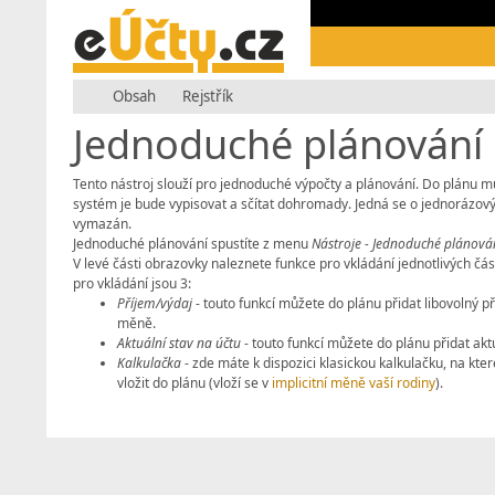
Obsah
Rejstřík
Jednoduché plánování
Tento nástroj slouží pro jednoduché výpočty a plánování. Do plánu m
systém je bude vypisovat a sčítat dohromady. Jedná se o jednorázový 
vymazán.
Jednoduché plánování spustíte z menu
Nástroje - Jednoduché plánová
V levé části obrazovky naleznete funkce pro vkládání jednotlivých čá
pro vkládání jsou 3:
Příjem/výdaj
- touto funkcí můžete do plánu přidat libovolný p
měně.
Aktuální stav na účtu
- touto funkcí můžete do plánu přidat aktu
Kalkulačka
- zde máte k dispozici klasickou kalkulačku, na kt
vložit do plánu (vloží se v
implicitní měně vaší rodiny
).