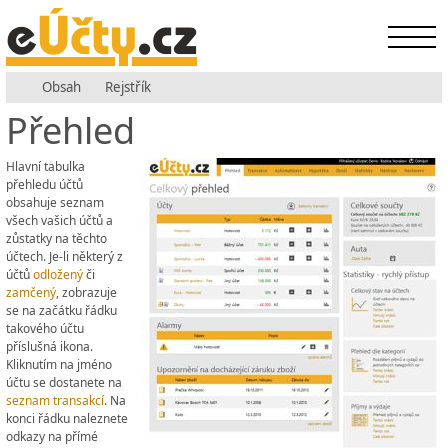
Obsah
Rejstřík
Přehled
Hlavní tabulka
přehledu účtů
obsahuje seznam
všech vašich účtů a
zůstatky na těchto
účtech. Je-li některý z
účtů
odložený
či
zamčený
, zobrazuje
se na začátku řádku
takového účtu
příslušná ikona.
Kliknutím na jméno
účtu se dostanete na
seznam transakcí
. Na
konci řádku naleznete
odkazy na přímé