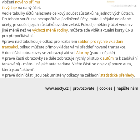
vložení
nového příjmu
či výdaje
na daný účet.
Vedle tabulky účtů naleznete celkový součet zůstatků na jednotlivých účtech.
Do tohoto součtu se nezapočítávají odložené účty, máte-li nějaké odložené
účety, je součet jejich zůstatků uveden zvlášť. Pokud je některý účet veden v
jiné měně než ve
výchozí měně rodiny
, můžete zde vidět aktuální kurzy ČNB
pro přepočítávání.
Vpravo nad tabulkou je odkaz pro rozbalení
šablon pro rychlé vkládání
transakcí
, odkud můžete přímo vkládat Vámi předdefinované transakce.
V dolní části obrazovky se zobrazují aktivní
Alarmy
(jsou-li nějaké)
V pravé části obrazovky se dále zobrazuje rychlý přístup k
autům
(a k zadávání
tankování) - máte-li nějaké auta zadána. V této části se objevují pouze auta,
která jsou "aktivní".
V pravé dolní části jsou pak umístěny odkazy na základní
statistické přehledy
.
www.eucty.cz
|
provozovatel
|
cookies
|
napište nám