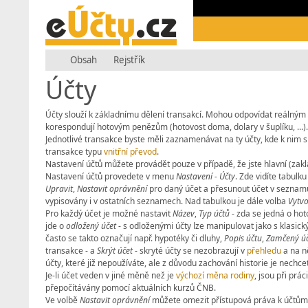
Obsah
Rejstřík
Účty
Účty slouží k základnímu dělení transakcí. Mohou odpovídat reálným úč
korespondují hotovým penězům (hotovost doma, dolary v šuplíku, ...).
Jednotlivé transakce byste měli zaznamenávat na ty účty, kde k nim 
transakce typu
vnitřní převod
.
Nastavení účtů můžete provádět pouze v případě, že jste hlavní (zaklád
Nastavení účtů provedete v menu
Nastavení - Účty
. Zde vidíte tabulk
Upravit
,
Nastavit oprávnění
pro daný účet a přesunout účet v sezna
vypisovány i v ostatních seznamech. Nad tabulkou je dále volba
Vytvo
Pro každý účet je možné nastavit
Název
,
Typ účtů
- zda se jedná o hoto
jde o
odložený účet
- s odloženými účty lze manipulovat jako s klasic
často se takto označují např. hypotéky či dluhy,
Popis účtu
,
Zamčený úč
transakce - a
Skrýt účet
- skryté účty se nezobrazují v
přehledu
a na ně
účty, které již nepoužíváte, ale z důvodu zachování historie je nechc
Je-li účet veden v jiné měně než je
výchozí měna rodiny
, jsou při prá
přepočítávány pomocí aktuálních kurzů ČNB.
Ve volbě
Nastavit oprávnění
můžete omezit přístupová práva k účtům j