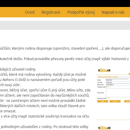
Úvod
Registrace
Podpořte vývoj
Napsali o nás
tům, kterými rodina disponuje (sporožiro, stavební spoření, ...), ale doporučujeme
skutečně došlo. Pokud provádíte přesuny peněz mezi účty (např. výběr hotovosti z
ající) uživatel rodiny.
u účtů, které má rodina vytvořeny. Každý účet je možné
mu
Nahoru
či
Dolů
(v nastaveném pořadí jsou účty poté
řit nový účet
.
vost, běžný účet, spořící účet či jiný účet,
Měnu účtu
, zda
kým účtem, ale není započítáván do nejrůznějších součtů;
et
- se zamčeným účtem není možné provádět žádné
kterých dalších místech, tato volba slouží hlavně pro
ete smazat.
ci s více účty (např. statistické souhrny) transakce na účtu
ednotlivým uživatelům z rodiny. Po stisknutí této volby