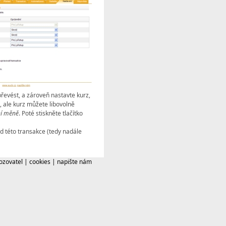
evést, a zároveň nastavte kurz,
, ale kurz můžete libovolně
ní měně
. Poté stiskněte tlačítko
d této transakce (tedy nadále
ozovatel
|
cookies
|
napište nám