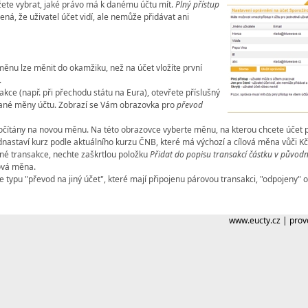
ůžete vybrat, jaké právo má k danému účtu mít.
Plný přístup
á, že uživatel účet vidí, ale nemůže přidávat ani
měnu lze měnit do okamžiku, než na účet vložíte první
.
kce (např. při přechodu státu na Eura), otevřete příslušný
ané měny účtu. Zobrazí se Vám obrazovka pro
převod
čítány na novou měnu. Na této obrazovce vyberte měnu, na kterou chcete účet př
nastaví kurz podle aktuálního kurzu ČNB, které má výchozí a cílová měna vůči Kč
ané transakce, nechte zaškrtlou položku
Přidat do popisu transakcí částku v původ
nová měna.
typu "převod na jiný účet", které mají připojenu párovou transakci, "odpojeny" o
www.eucty.cz
|
prov