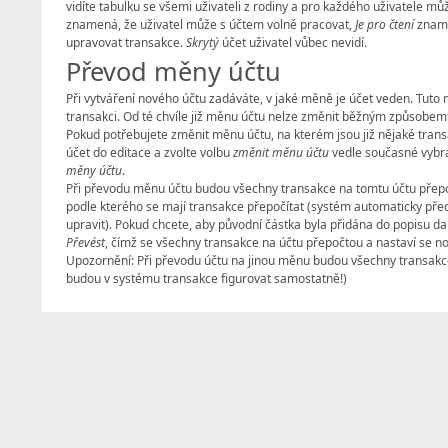
vidíte tabulku se všemi uživateli z rodiny a pro každého uživatele m
znamená, že uživatel může s účtem volně pracovat,
Je pro čtení
znamen
upravovat transakce.
Skrytý
účet uživatel vůbec nevidí.
Převod měny účtu
Při vytváření nového účtu zadáváte, v jaké měně je účet veden. Tuto 
transakci. Od té chvíle již měnu účtu nelze změnit běžným způsobem
Pokud potřebujete změnit měnu účtu, na kterém jsou již nějaké transa
účet do editace a zvolte volbu
změnit měnu účtu
vedle současné vybr
měny účtu
.
Při převodu měnu účtu budou všechny transakce na tomtu účtu přepo
podle kterého se mají transakce přepočítat (systém automaticky před
upravit). Pokud chcete, aby původní částka byla přidána do popisu d
Převést
, čímž se všechny transakce na účtu přepočtou a nastaví se 
Upozornění: Při převodu účtu na jinou měnu budou všechny transakce 
budou v systému transakce figurovat samostatně!)