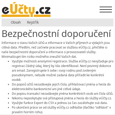
Obsah
Rejstřík
Bezpečnostní doporučení
Informace o stavu Vašich účtů a informace o Vašich příjmech a výdajích jsou
citlivá data. Předtím, než začnete pracovat se službou eÚčty.cz, přečtěte si
naše bezpečnostní doporučení a informace o provozovateli služby.
Minimalizujet tím riziko možného zneužití Vašich dat.
Využijte možnosti anonymní registrace. Služba eÚčty.cz nevyžaduje pro
registraci žádný údaj, který by Vás identifikoval. Není povinný dokonce
ani email. Zaregistrujete li sebe i svoji rodinu pod zvoleným
pseudonymem, nebude možné zadaná data přiřadit ke konkrétní
osobě.
Do popisů účtů nezadávejte jejich čísla, přihlašovací jména a hesla do
elektronického bankovnictví ani jiné citlivé údaje.
Do popisu transakcí nezadávejte jména konkrétních osob ani čísla účtů.
Nikomu neposkytujte svá přístupová jména a hesla do služby eÚčty.cz.
Využijte funkce Export do CSV a jednou za čas zazálohujte svá data.
Po ukončení práce se od služby eÚčty.cz odhlašte (tlačítko "odhlásit" v
pravém horním rohu).